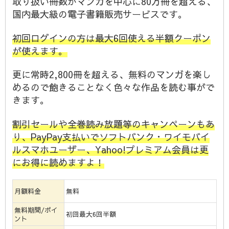
取り扱い冊数がマンガを中心に80万冊を超える、
国内最大級の電子書籍販売サービスです。
初回ログインの方は最大6回使える半額クーポン
が使えます。
更に常時2,800冊を超える、無料のマンガを楽し
めるので飽きることなく色々な作品を読む事がで
きます。
割引セールや全巻読み放題等のキャンペーンもあ
り、PayPay支払いでソフトバンク・ワイモバイ
ルスマホユーザー、Yahoo!プレミアム会員は更
にお得に読めますよ！
月額料金
無料
無料期間/ポイ
初回最大6回半額
ント