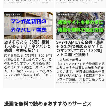
ぱり文章ではなく漫画として読...
ぱり文章ではなく漫画として...
感想・ネタバレ
漫画を無料で読む
恋する母たち【5巻】最新
SPY×FAMILYを全巻・最新
刊のあらすじ・ネタバレと
刊を無料で読めるか？『こ
感想・考察を紹介！
のマンガがすごい！2020』
オトコ編1位獲得！
恋する母たち【第5巻】は2019年9
月30日(月)に発売されました。 こ
この記事では漫画
の記事では恋する母たち最新刊5
『SPY×FAMILY』を全巻無料で読
巻のあらすじや感想（ネタバレ含
めるのか？を調査した結果を紹介
む）をご紹介します。 この先ネタ
しています。 遠藤達哉先生の作品
バレの内容を含みますが、「やっ
『SPY×FAMILY』は雑誌少年ジャ
ぱり文章ではなく漫画として...
ンプ＋に連載。 東西に分裂した国
家の腕利きスパイ『黄昏』。 ...
漫画を無料で読めるおすすめのサービス