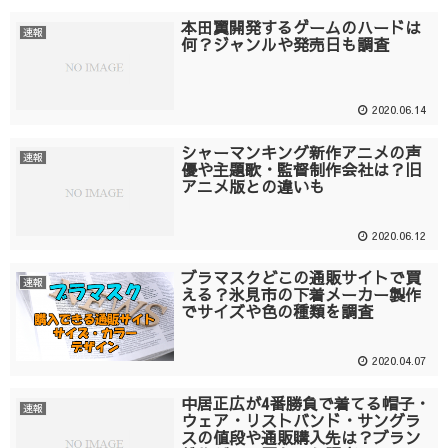
本田翼開発するゲームのハードは
速報
何？ジャンルや発売日も調査
2020.06.14
シャーマンキング新作アニメの声
速報
優や主題歌・監督制作会社は？旧
アニメ版との違いも
2020.06.12
ブラマスクどこの通販サイトで買
速報
える？氷見市の下着メーカー製作
でサイズや色の種類を調査
2020.04.07
中居正広が4番勝負で着てる帽子・
速報
ウェア・リストバンド・サングラ
スの値段や通販購入先は？ブラン