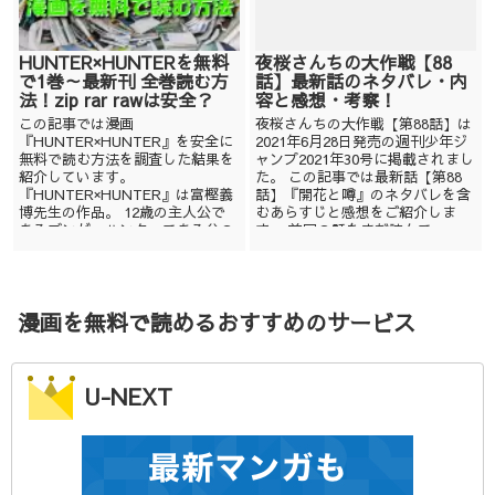
HUNTER×HUNTERを無料
夜桜さんちの大作戦【88
で1巻～最新刊 全巻読む方
話】最新話のネタバレ・内
法！zip rar rawは安全？
容と感想・考察！
この記事では漫画
夜桜さんちの大作戦【第88話】は
『HUNTER×HUNTER』を安全に
2021年6月28日発売の週刊少年ジ
無料で読む方法を調査した結果を
ャンプ2021年30号に掲載されまし
紹介しています。
た。 この記事では最新話【第88
『HUNTER×HUNTER』は富樫義
話】『開花と噂』のネタバレを含
博先生の作品。 12歳の主人公で
むあらすじと感想をご紹介しま
あるゴンが、ハンターである父の
す。 前回の話をまだ読んで...
ジンに会うために大冒険をす...
漫画を無料で読めるおすすめのサービス
U-NEXT