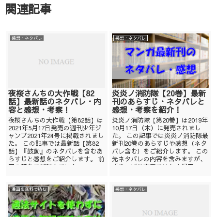
関連記事
感想・ネタバレ
感想・ネタバレ
夜桜さんちの大作戦【82
炎炎ノ消防隊【20巻】最新
話】最新話のネタバレ・内
刊のあらすじ・ネタバレと
容と感想・考察！
感想・考察を紹介！
夜桜さんちの大作戦【第82話】は
炎炎ノ消防隊【第20巻】は2019年
2021年5月17日発売の週刊少年ジ
10月17日（木）に発売されまし
ャンプ2021年24号に掲載されまし
た。 この記事では炎炎ノ消防隊最
た。 この記事では最新話【第82
新刊20巻のあらすじや感想（ネタ
話】『鼓動』のネタバレを含むあ
バレ含む）をご紹介します。 この
らすじと感想をご紹介します。 前
先ネタバレの内容を含みますが、
回の話をまだ読んでいな...
「やっぱり文章ではなく漫画...
漫画を無料で読む
感想・ネタバレ