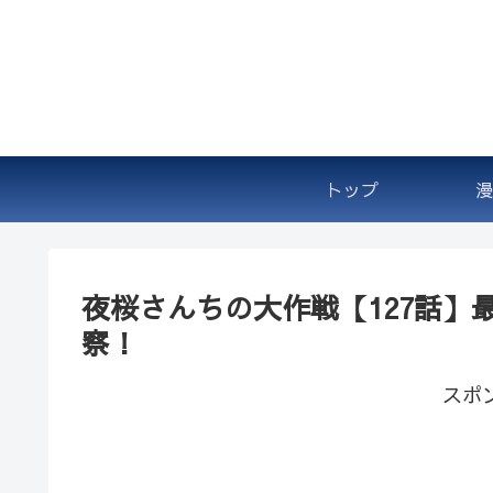
トップ
漫
夜桜さんちの大作戦【127話】
察！
スポ