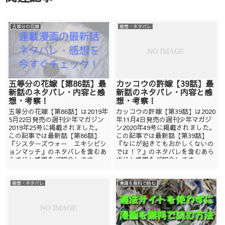
五等分の花嫁
感想・ネタバレ
五等分の花嫁【第86話】最
カッコウの許嫁【39話】最
新話のネタバレ・内容と感
新話のネタバレ・内容と感
想・考察！
想・考察！
五等分の花嫁【第86話】は2019年
カッコウの許嫁【第39話】は2020
5月22日発売の週刊少年マガジン
年11月4日発売の週刊少年マガジ
2019年25号に掲載されました。
ン2020年49号に掲載されました。
この記事では最新話【第86話】
この記事では最新話【第39話】
『シスターズウォー エキシビシ
『なにが起きてもおかしくないの
ョンマッチ』のネタバレを含むあ
では！？』のネタバレを含むあら
らすじと感想をご紹介します。 ...
すじと感想をご紹介します。 ...
感想・ネタバレ
漫画を無料で読む