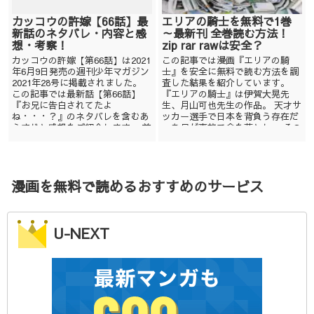
カッコウの許嫁【66話】最
エリアの騎士を無料で1巻
新話のネタバレ・内容と感
～最新刊 全巻読む方法！
想・考察！
zip rar rawは安全？
カッコウの許嫁【第66話】は2021
この記事では漫画『エリアの騎
年6月9日発売の週刊少年マガジン
士』を安全に無料で読む方法を調
2021年28号に掲載されました。
査した結果を紹介しています。
この記事では最新話【第66話】
『エリアの騎士』は伊賀大晃先
『お兄に告白されてたよ
生、月山可也先生の作品。 天才サ
ね・・・？』のネタバレを含むあ
ッカー選手で日本を背負う存在だ
らすじと感想をご紹介します。 前
った兄が事故で命を落とし、 その
回...
心臓を同じく事故...
漫画を無料で読めるおすすめのサービス
U-NEXT