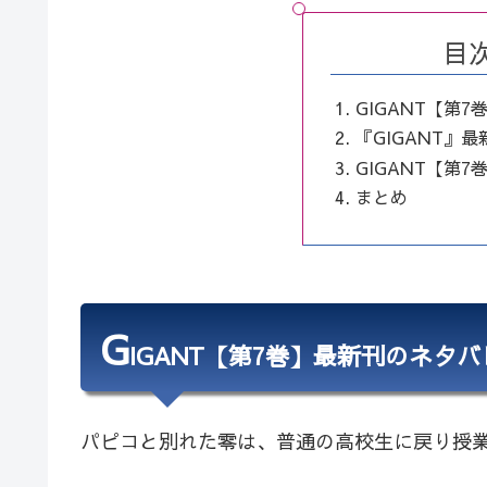
目
GIGANT【第
『GIGANT』
GIGANT【第
まとめ
G
IGANT【第7巻】最新刊のネタ
パピコと別れた零は、普通の高校生に戻り授