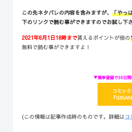
この先ネタバレの内容を含みますが、
「やっ
下のリンクで読む事ができますのでお試し下
2021年6月1日18時まで
貰えるポイントが倍の
無料で読む事ができますよ！
▼簡単登録で30日間
コミック.
『GIGA
(この情報は記事作成時のものです。詳細は
コ