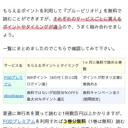
もらえるポイントを利用して『ブルーピリオド』を無料で
読むことができますが、
それぞれのサービスごとに貰える
ポイントやタイミングが違う
ので、うまく組み合わせまし
ょう。
一覧にまとめましたのでこちらで確認してみて下さい。
1ヶ月に無料で読める巻
サービス名
もらえるポイントとタイミング
数
FODプレミ
900ポイント（8の付く日に2回
ポイントが貯まり次第2
アム
ログイン後）
巻読める
無料ではないが初回50％OFFと
無料キャンペーンあり
ebookjapan
最大30％ポイント還元
(期間限定)
普通に単行本を買って読むと1冊数百円以上かかりますが、
FODプレミアム
を利用すれば
３巻分無料
（1巻は無料）読む