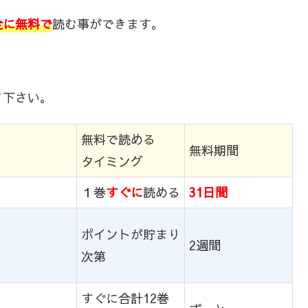
全に無料で
読む事ができます。
て下さい。
無料で読める
無料期間
タイミング
１巻
すぐに
読める
31日間
ポイントが貯まり
2週間
次第
すぐに合計12巻