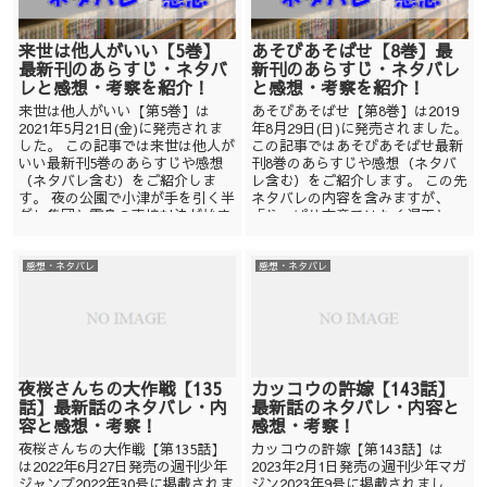
来世は他人がいい【5巻】
あそびあそばせ【8巻】最
最新刊のあらすじ・ネタバ
新刊のあらすじ・ネタバレ
レと感想・考察を紹介！
と感想・考察を紹介！
来世は他人がいい【第5巻】は
あそびあそばせ【第8巻】は2019
2021年5月21日(金)に発売されま
年8月29日(日)に発売されました。
した。 この記事では来世は他人が
この記事ではあそびあそばせ最新
いい最新刊5巻のあらすじや感想
刊8巻のあらすじや感想（ネタバ
（ネタバレ含む）をご紹介しま
レ含む）をご紹介します。 この先
す。 夜の公園で小津が手を引く半
ネタバレの内容を含みますが、
グレ集団と霧島の直接対決が始ま
「やっぱり文章ではなく漫画と...
る...
感想・ネタバレ
感想・ネタバレ
夜桜さんちの大作戦【135
カッコウの許嫁【143話】
話】最新話のネタバレ・内
最新話のネタバレ・内容と
容と感想・考察！
感想・考察！
夜桜さんちの大作戦【第135話】
カッコウの許嫁【第143話】は
は2022年6月27日発売の週刊少年
2023年2月1日発売の週刊少年マガ
ジャンプ2022年30号に掲載されま
ジン2023年9号に掲載されまし