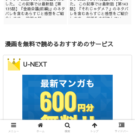
した。 この記事では最新話【第
た。 この記事では最新話【第143
135話】『金級会議(前編)』のネタ
話】『それじゃダメ？』のネタバ
バレを含むあらすじと感想をご紹
レを含むあらすじと感想をご紹介
介します。 前回の話...
します。 前回をまだ読んでい...
漫画を無料で読めるおすすめのサービス
U-NEXT
メニュー
ホーム
検索
トップ
サイドバー