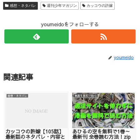
感想・ネタバレ
週刊少年マガジン
カッコウの許嫁
youmeidoをフォローする
youmeido
関連記事
感想・ネタバレ
漫画を無料で読む
カッコウの許嫁【105話】
あひるの空を無料で1巻～
最新話のネタバレ・内容と
最新刊 全巻読む方法！zip