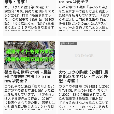
感想・考察！
rar rawは安全？
カッコウの許嫁【第105話】は
この記事では漫画『あひるの空』
2022年4月6日発売の週刊少年マガ
を安全に無料で読む方法を調査し
ジン2022年19号に掲載されまし
た結果を紹介しています。 『あひ
た。 この記事では最新話【第105
るの空』は日向武史先生の作品。
話】『そうだ凪くん！記念写真撮
身長150センチの主人公がバスケ
ろうよ』のネタバレを含むあらす
ットボールを通じて色んな人達と
じと感想をご紹介します。 ...
出会い、挫折、成功などをリアル
に描写し...
漫画を無料で読む
感想・ネタバレ
聲の形を無料で1巻～最新
カッコウの許嫁【24話】最
刊 全巻読む方法！zip rar
新話のネタバレ・内容と感
rawは安全？
想・考察！
この記事では漫画『聲の形』を安
カッコウの許嫁【第24話】は2020
全に無料で読む方法を調査した結
年7月15日発売の週刊少年マガジ
果を紹介しています。 『聲の形』
ン2020年33号に掲載されました。
は大今良時先生の作品。 2016年
この記事では最新話【第24話】
に映画化された聲の形。 普通とは
『さっきのはなかったことにして
少し違う耳が聞こえないという特
くれ・・・！』のネタバレを含む
徴を持った少女と当時その少女を
あらすじと感想をご紹介します。