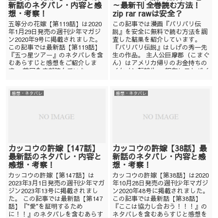
新話のネタバレ・内容と感
～最新刊 全巻読む方法！
想・考察！
zip rar rawは安全？
五等分の花嫁【第119話】は2020
この記事では漫画『バリバリ伝
年1月29日発売の週刊少年マガジ
説』を安全に無料で読む方法を調
ン2020年9号に掲載されました。
査した結果を紹介しています。
この記事では最新話【第119話】
『バリバリ伝説』はしげの秀一先
『五つ星ツアー』のネタバレを含
生の作品。 主人公巨摩郡（こまぐ
むあらすじと感想をご紹介しま
ん）はアメリカ帰りのお金持ちの
す。 前回をまだ読んでいな...
イケメン転校生。 親友ヒロとバイ
クで峠を責...
感想・ネタバレ
感想・ネタバレ
カッコウの許嫁【147話】
カッコウの許嫁【38話】最
最新話のネタバレ・内容と
新話のネタバレ・内容と感
感想・考察！
想・考察！
カッコウの許嫁【第147話】は
カッコウの許嫁【第38話】は2020
2023年3月1日発売の週刊少年マガ
年10月28日発売の週刊少年マガジ
ジン2023年13号に掲載されまし
ン2020年48号に掲載されました。
た。 この記事では最新話【第147
この記事では最新話【第38話】
話】『"愛"を証明するため
『ここは協力し合おう！！！』の
に！！』のネタバレを含むあらす
ネタバレを含むあらすじと感想を