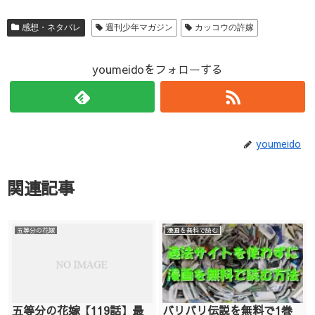
感想・ネタバレ
週刊少年マガジン
カッコウの許嫁
youmeidoをフォローする
youmeido
関連記事
五等分の花嫁
漫画を無料で読む
五等分の花嫁【119話】最
バリバリ伝説を無料で1巻