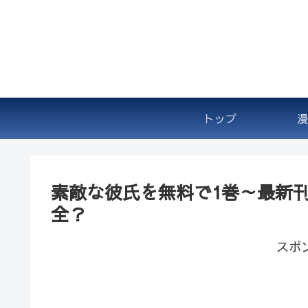
トップ
漫
素敵な彼氏を無料で1巻～最新刊 全
全？
スポ