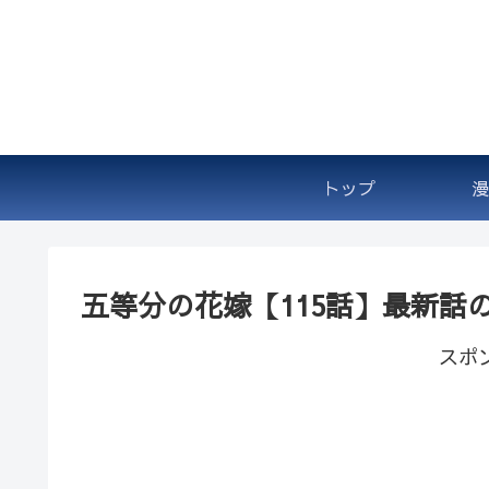
トップ
漫
五等分の花嫁【115話】最新話
スポ