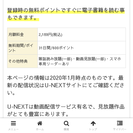
登録時の無料ポイントですぐに電子書籍を読む事
もできます。
月額料金
2,189円(税込)
無料期間/ポイ
31日間/600ポイント
ント
雑誌読み放題(一部)・動画見放題(一部)・スマホ
その他特典
専用リーダーあり
本ページの情報は2020年1月時点のものです。最
新の配信状況はU-NEXTサイトにてご確認くださ
い。
U-NEXTは動画配信サービス有名で、見放題作品
がとても豊富にあります。
電子書籍も豊富にラインナップされており、スマ
メニュー
ホーム
検索
トップ
サイドバー