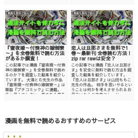
る彼のラブストー...
漫画を無料で読む
漫画を無料で読む
『蜜夜婚～付喪神の嫁御寮
恋人は旦那さまを無料で1
～』を全巻無料で読む方法
巻～最新刊 全巻読む方法！
があるか調査！
zip rar rawは安全？
この記事では漫画『蜜夜婚～付喪
この記事では漫画『恋人は旦那さ
神の嫁御寮～』を全巻無料で読め
ま』を安全に無料で読む方法を調
るのか？を調査した結果を紹介し
査した結果を紹介しています。
ています。 大海とむ先生の作品
『恋人は旦那さま』は山田ももこ
『蜜夜婚～付喪神の嫁御寮～』は
先生の作品。 相手を思いやるとい
雑誌『プチコミック』に連載。
うことは何かを考えさせられるお
色々見えてしまい、愛される事を
見合いからの恋愛ストーリー。
あきらめて...
ま...
漫画を無料で読めるおすすめのサービス