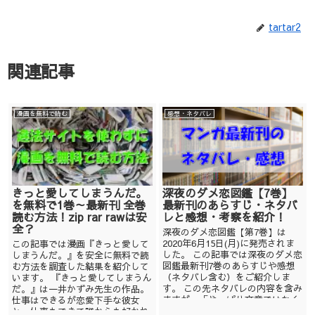
tartar2
関連記事
漫画を無料で読む
感想・ネタバレ
きっと愛してしまうんだ。
深夜のダメ恋図鑑【7巻】
を無料で1巻～最新刊 全巻
最新刊のあらすじ・ネタバ
読む方法！zip rar rawは安
レと感想・考察を紹介！
全？
深夜のダメ恋図鑑【第7巻】は
2020年6月15日(月)に発売されま
この記事では漫画『きっと愛して
した。 この記事では深夜のダメ恋
しまうんだ。』を安全に無料で読
図鑑最新刊7巻のあらすじや感想
む方法を調査した結果を紹介して
（ネタバレ含む）をご紹介しま
います。 『きっと愛してしまうん
す。 この先ネタバレの内容を含み
だ。』は一井かずみ先生の作品。
ますが、「やっぱり文章ではなく
仕事はできるが恋愛下手な彼女
漫...
と、仕事もできて誰からも好かれ