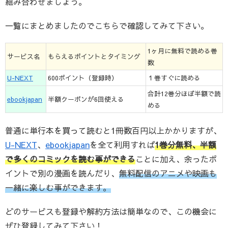
組み合わせましょう。
一覧にまとめましたのでこちらで確認してみて下さい。
1ヶ月に無料で読める巻
サービス名
もらえるポイントとタイミング
数
U-NEXT
600ポイント（登録時）
１巻すぐに読める
合計12巻分ほぼ半額で読
ebookjapan
半額クーポンが6回使える
める
普通に単行本を買って読むと1冊数百円以上かかりますが、
U-NEXT
、
ebookjapan
を全て利用すれば
1巻分無料、半額
で多くのコミックを読む事ができる
ことに加え、余ったポ
イントで別の漫画を読んだり、
無料配信のアニメや映画も
一緒に楽しむ事ができます。
どのサービスも登録や解約方法は簡単なので、この機会に
ぜひ登録してみて下さい！