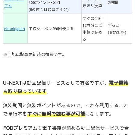
400ポイント×２回
2週間
アム
貯まり次第
(8の付く日にログイン)
すぐに合計
12巻分ほぼ
ずっと
ebookjapan
半額クーポンが6回使える
半額で読め
(登録無料)
る
※上記は記事更新時の情報です。
U-NEXT
は動画配信サービスとして有名ですが、
電子書籍
も取り扱っています
。
無料期間と無料ポイントがあるので、これを利用すること
で単行本を
すぐに無料で読む事が可能
になります。
FODプレミアム
も電子書籍が読める動画配信サービスで合